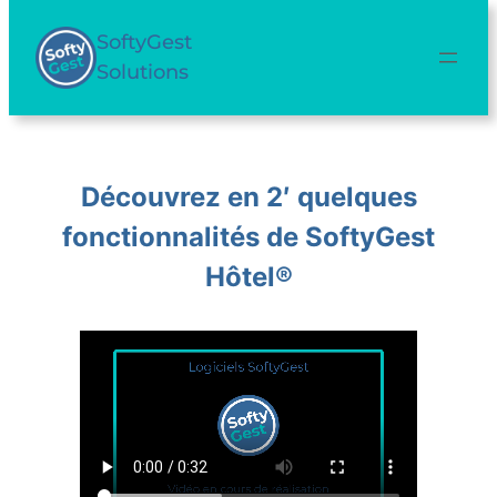
Aller
au
SoftyGest
contenu
Solutions
Découvrez en 2′ quelques
fonctionnalités de SoftyGest
Hôtel®