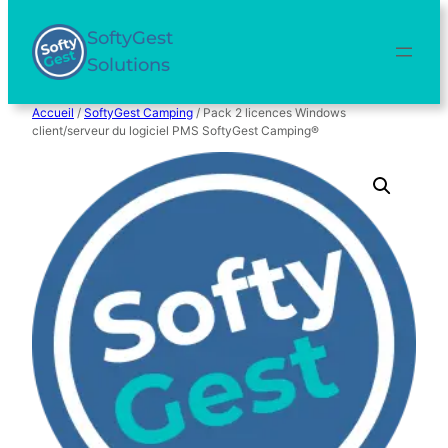
Aller
au
SoftyGest
contenu
Solutions
Accueil
/
SoftyGest Camping
/ Pack 2 licences Windows
client/serveur du logiciel PMS SoftyGest Camping®