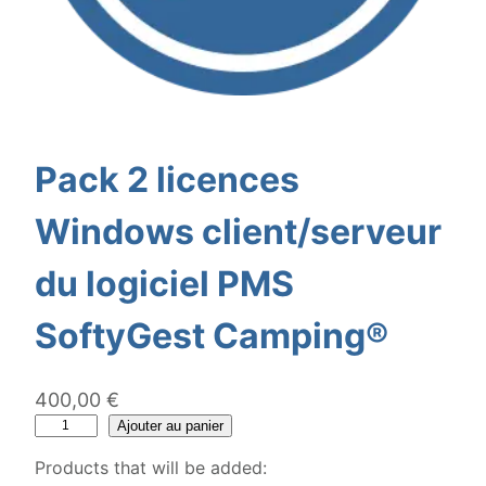
Pack 2 licences
Windows client/serveur
du logiciel PMS
SoftyGest Camping®
400,00
€
q
Ajouter au panier
u
Products that will be added:
a